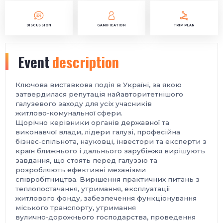
DISCUSSION
GAMIFICATION
TRIP PLAN
Event
description
Ключова виставкова подія в Україні, за якою
затвердилася репутація найавторитетнішого
галузевого заходу для усіх учасників
житлово‑комунальної сфери.
Щорічно керівники органів державної та
виконавчої влади, лідери галузі, професійна
бізнес‑спільнота, науковці, інвестори та експерти з
країн ближнього і дальнього зарубіжжя вирішують
завдання, що стоять перед галуззю та
розробляють ефективні механізми
співробітництва. Вирішення практичних питань з
теплопостачання, утримання, експлуатації
житлового фонду, забезпечення функціонування
міського транспорту, утримання
вулично‑дорожнього господарства, проведення