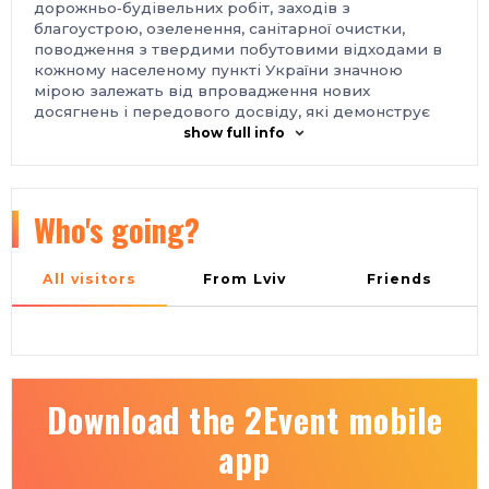
дорожньо‑будівельних робіт, заходів з
благоустрою, озеленення, санітарної очистки,
поводження з твердими побутовими відходами в
кожному населеному пункті України значною
мірою залежать від впровадження нових
досягнень і передового досвіду, які демонструє
експозиція виставки.
show full info
Організатор:
ТОВ «КИЇВ ГЛОБАЛ ЕКСПО».
Місце проведення:
Україна, м. Київ, Міжнародний виставковий центр,
Броварський проспект, 15, станція метро
Who's going?
«Лівобережна»
Контакти:
тел.: +38 066 490-07-57
All visitors
From Lviv
Friends
e-mail: forum@iec-expo.com.ua
https://www.iec-expo.com.ua/ct-2026.html
Download the 2Event mobile
app